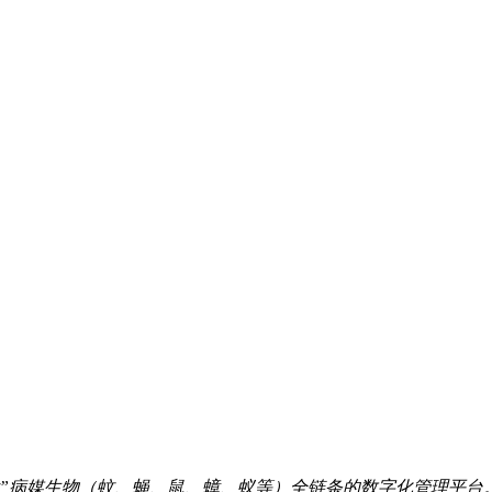
评估”病媒生物（蚊、蝇、鼠、蟑、蚁等）全链条的数字化管理平台