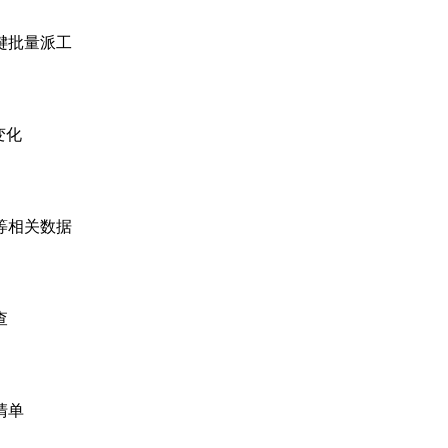
键批量派工
变化
等相关数据
查
清单