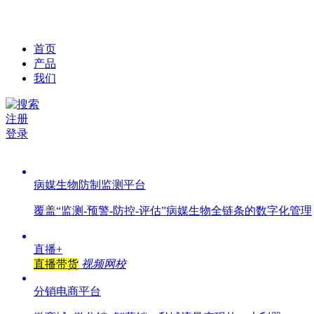
首页
产品
我们
注册
登录
病媒生物防制监测平台
覆盖“监测-预警-防控-评估”病媒生物全链条的数字化管理
直播+
直播带货
视频网校
分销电商平台